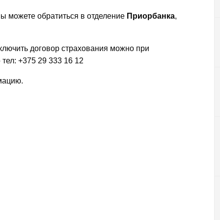
информации
Спос
Информация о деятельности страховой
налоговым
ы можете обратиться в отделение
Приорбанка
,
организации
Доср
органам
иностранных
Защита персональных данных
государств
Онла
Вакансии
аключить договор страхования можно при
Вопрос-ответ
Предоставление информации налоговым
тел: +375 29 333 16 12
органам иностранных государств
и в
мацию.
Вопрос-ответ
ый