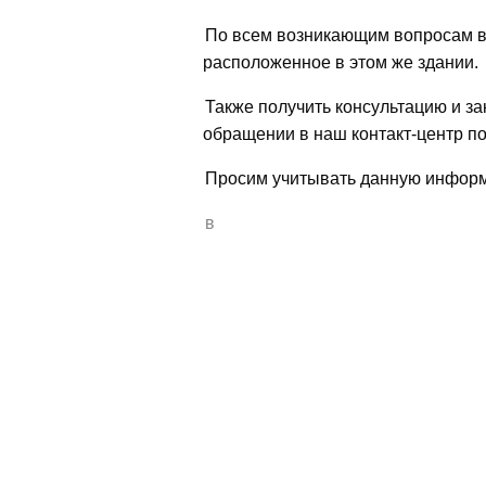
«KID»
Накопительная программа «KID»
Накопительная программа
По всем возникающим вопросам в
Накопительная программа «Profit»
«Profit»
расположенное в этом же здании.
Калькулятор
Калькулятор
Также получить консультацию и з
обращении в наш контакт-центр по 
Для бизнеса
Накопительная программа «Сотрудник
Просим учитывать данную инфор
Приоритете»
в
Накопительная программа «Пенсионн
бонус»
Страхование пенсии для ИП
Анкеты